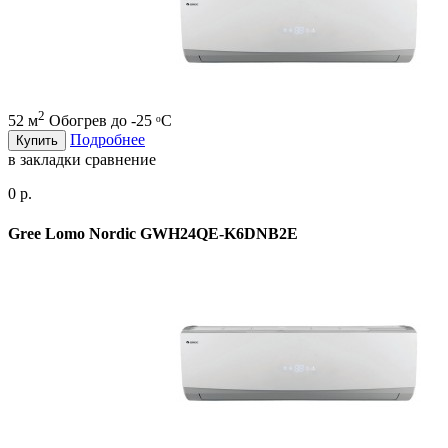
2
52 м
Обогрев до -25 ᵒC
Подробнее
Купить
в закладки
сравнение
0 р.
Gree Lomo Nordic GWH24QE-K6DNB2E