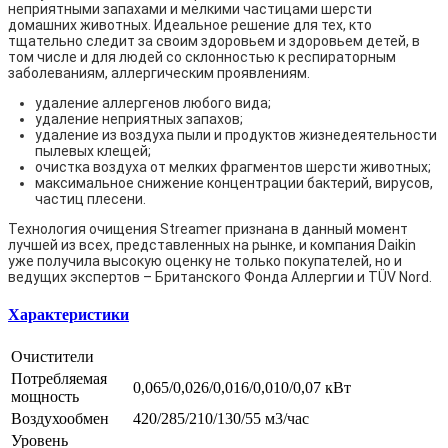
неприятными запахами и мелкими частицами шерсти
домашних животных. Идеальное решение для тех, кто
тщательно следит за своим здоровьем и здоровьем детей, в
том числе и для людей со склонностью к респираторным
заболеваниям, аллергическим проявлениям.
удаление аллергенов любого вида;
удаление неприятных запахов;
удаление из воздуха пыли и продуктов жизнедеятельности
пылевых клещей;
очистка воздуха от мелких фрагментов шерсти животных;
максимальное снижение концентрации бактерий, вирусов,
частиц плесени.
Технология очищения Streamer признана в данный момент
лучшей из всех, представленных на рынке, и компания Daikin
уже получила высокую оценку не только покупателей, но и
ведущих экспертов – Британского Фонда Аллергии и TÜV Nord.
Характеристики
Очистители
Потребляемая
0,065/0,026/0,016/0,010/0,07 кВт
мощность
Воздухообмен
420/285/210/130/55 м3/час
Уровень