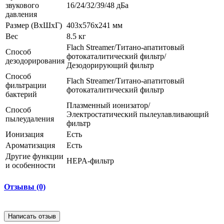
звукового
16/24/32/39/48 дБа
давления
Размер (ВxШxГ)
403х576х241 мм
Вес
8.5 кг
Flach Streamer/Титано-апатитовый
Способ
фотокаталитический фильтр/
дезодорирования
Дезодорирующий фильтр
Способ
Flach Streamer/Титано-апатитовый
фильтрации
фотокаталитический фильтр
бактерий
Плазменный ионизатор/
Способ
Электростатический пылеулавливающий
пылеудаления
фильтр
Ионизация
Есть
Ароматизация
Есть
Другие функции
HEPA-фильтр
и особенности
Отзывы (0)
Написать отзыв