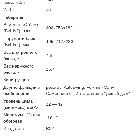
max., м3/ч
Wi-Fi
да
Габариты
Внутренний блок
308x753x189
(ВхШхГ) , мм
Наружный блок
495х717×230
(ВхШхГ), мм
Вес внутреннего
7.8
блока, кг
Вес наружного
25.7
блока, кг
Конструкция
Другие функции и
режимы Autoswing, Режим «Сон»,
особенности
Самоочистка, Интеграция в "умный дом"
Уровень шума
22 — 42
(мин/макс) дБ(А)
Минимум t ᵒC для
-10 ᵒC
обогрева
Хладагент
R32