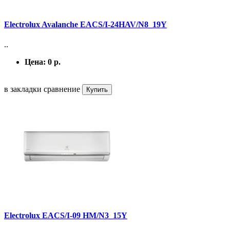
Electrolux Avalanche EACS/I-24HAV/N8_19Y
..
Цена:
0 р.
в закладки
сравнение
Купить
Electrolux EACS/I-09 HM/N3_15Y