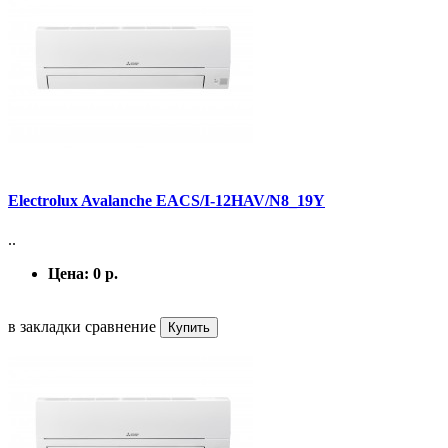
Electrolux Avalanche EACS/I-12HAV/N8_19Y
..
Цена:
0 р.
в закладки
сравнение
Купить