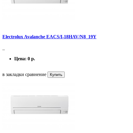
Electrolux Avalanche EACS/I-18HAV/N8_19Y
..
Цена:
0 р.
в закладки
сравнение
Купить