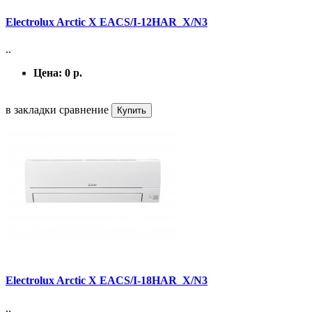
Electrolux Arctic X EACS/I-12HAR_X/N3
..
Цена:
0 р.
в закладки
сравнение
Купить
Electrolux Arctic X EACS/I-18HAR_X/N3
..