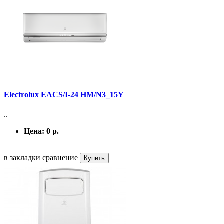
Electrolux EACS/I-24 HM/N3_15Y
..
Цена:
0 р.
в закладки
сравнение
Купить