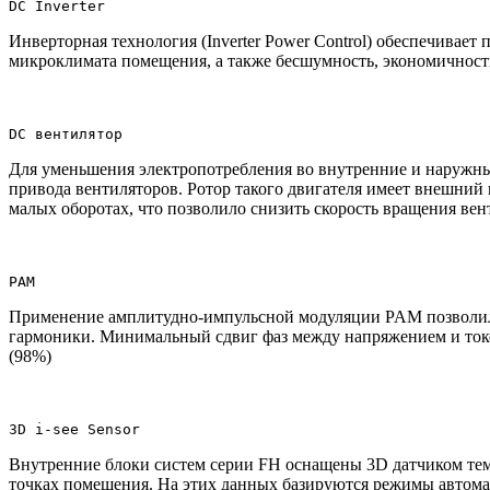
DC Inverter
Инверторная технология (Inverter Power Control) обеспечивае
микроклимата помещения, а также бесшумность, экономичност
DC вентилятор
Для уменьшения электропотребления во внутренние и наружны
привода вентиляторов. Ротор такого двигателя имеет внешни
малых оборотах, что позволило снизить скорость вращения ве
PAM
Применение амплитудно-импульсной модуляции PAM позволило
гармоники. Минимальный сдвиг фаз между напряжением и токо
(98%)
3D i-see Sensor
Внутренние блоки систем серии FH оснащены 3D датчиком тем
точках помещения. На этих данных базируются режимы автома