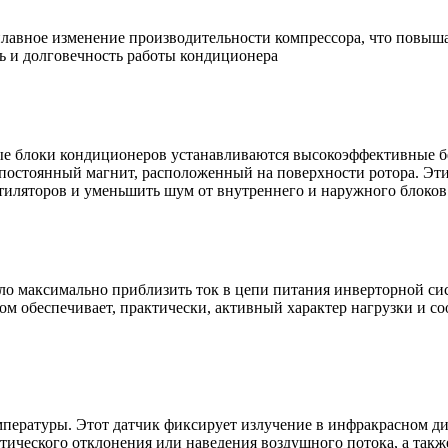
т плавное изменение производительности компрессора, что повы
ь и долговечность работы кондиционера
е блоки кондиционеров устанавливаются высокоэффективные бе
й постоянный магнит, расположенный на поверхности ротора. 
нтиляторов и уменьшить шум от внутреннего и наружного блоков
 максимально приблизить ток в цепи питания инверторной сис
м обеспечивает, практически, активный характер нагрузки и с
пературы. Этот датчик фиксирует излучение в инфракрасном ди
тического отклонения или наведения воздушного потока, а такж