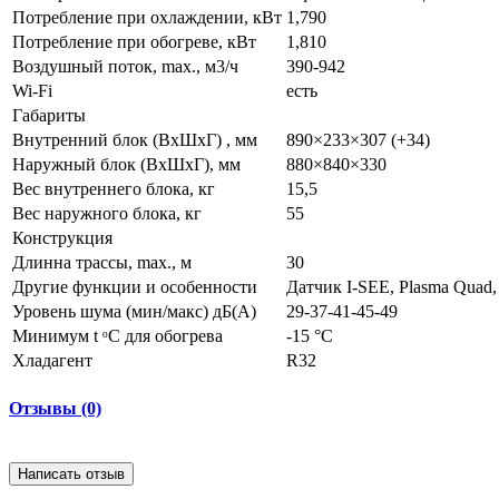
Потребление при охлаждении, кВт
1,790
Потребление при обогреве, кВт
1,810
Воздушный поток, max., м3/ч
390-942
Wi-Fi
есть
Габариты
Внутренний блок (ВхШхГ) , мм
890×233×307 (+34)
Наружный блок (ВхШхГ), мм
880×840×330
Вес внутреннего блока, кг
15,5
Вес наружного блока, кг
55
Конструкция
Длинна трассы, max., м
30
Другие функции и особенности
Датчик I-SEE, Plasma Quad
Уровень шума (мин/макс) дБ(А)
29-37-41-45-49
Минимум t ᵒC для обогрева
-15 °C
Хладагент
R32
Отзывы (0)
Написать отзыв