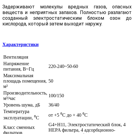
Задерживают молекулы вредных газов, опасных
веществ и неприятных запахов. Полностью разлагают
созданный электростатическим блоком озон до
кислорода, который затем выходит наружу.
Характеристики
Вентиляция
Напряжение
220-240~50-60
питания, В~Гц
Максимальная
площадь помещения,
50
м²
Производительность,
100/150
м³/час
Уровень шума, дБ
36/40
Температура
от +5 ⁰С до + 40 ⁰С
эксплуатации, ⁰С
G4+H11, Электростатический блок, 4
Класс сменных
HEPA фильтра, 4 адсорбционно-
фильтров