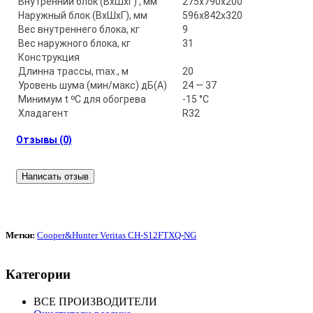
Внутренний блок (ВхШхГ) , мм
275x790x200
Наружный блок (ВхШхГ), мм
596x842x320
Вес внутреннего блока, кг
9
Вес наружного блока, кг
31
Конструкция
Длинна трассы, max., м
20
Уровень шума (мин/макс) дБ(А)
24 — 37
Минимум t ᵒC для обогрева
-15 °С
Хладагент
R32
Отзывы (0)
Написать отзыв
Метки:
Cooper&Hunter Veritas CH-S12FTXQ-NG
Категории
ВСЕ ПРОИЗВОДИТЕЛИ