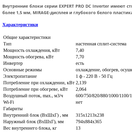
Внутренние блоки серии EXPERT PRO DC Inverter имеют 
более 1,5 мм, MIRAGE-дисплея и глубокого белого пластик
Характеристики
Общие характеристики
Тип
настенная сплит-система
Мощность охлаждения, кВт
7,40
Мощность обогрева, кВт
7,70
Инвертер
есть
Основные режимы
охлаждение, обогрев, осуш
Электропитание
1 ф - 220 В - 50 Гц
Потребление при охлаждении, кВт
2,139
Потребление при обогреве, кВт
2,064
Воздушный поток, max., м3/ч
600/750/820/880/1000/1100/
Wi-Fi
нет
Габариты
Внутренний блок (ВхШхГ) , мм
315x1213x238
Наружный блок (ВхШхГ), мм
794x884x365
Вес внутреннего блока, кг
13