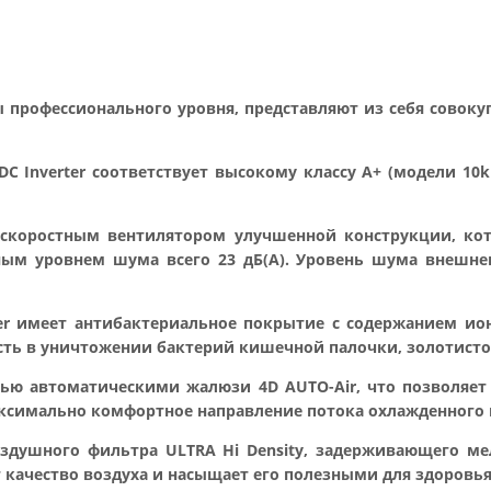
ы профессионального уровня, представляют из себя совок
 Inverter соответствует высокому классу А+ (модели 10k 
скоростным вентилятором улучшенной конструкции, ко
 уровнем шума всего 23 дБ(А). Уровень шума внешнег
er имеет антибактериальное покрытие с содержанием ион
сть в уничтожении бактерий кишечной палочки, золотисто
тью автоматическими жалюзи 4D AUTO-Air, что позволяе
ксимально комфортное направление потока охлажденного 
воздушного фильтра ULTRA Hi Density, задерживающего м
т качество воздуха и насыщает его полезными для здоров