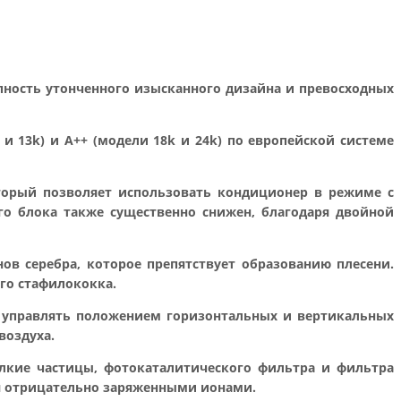
упность утонченного изысканного дизайна и превосходных
и 13k) и А++ (модели 18k и 24k) по европейской системе
торый позволяет использовать кондиционер в режиме с
о блока также существенно снижен, благодаря двойной
ов серебра, которое препятствует образованию плесени.
го стафилококка.
т управлять положением горизонтальных и вертикальных
воздуха.
елкие частицы, фотокаталитического фильтра и фильтра
ья отрицательно заряженными ионами.